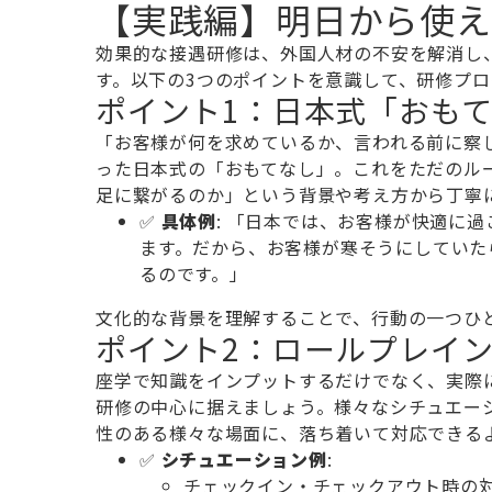
【実践編】明日から使え
効果的な接遇研修は、外国人材の不安を解消し
す。以下の3つのポイントを意識して、研修プ
ポイント1：日本式「おもて
「お客様が何を求めているか、言われる前に察
った日本式の「おもてなし」。これをただのル
足に繋がるのか」という背景や考え方から丁寧
✅
具体例
: 「日本では、お客様が快適に
ます。だから、お客様が寒そうにしていた
るのです。」
文化的な背景を理解することで、行動の一つひ
ポイント2：ロールプレイ
座学で知識をインプットするだけでなく、実際
研修の中心に据えましょう。様々なシチュエー
性のある様々な場面に、落ち着いて対応できる
✅
シチュエーション例
:
チェックイン・チェックアウト時の