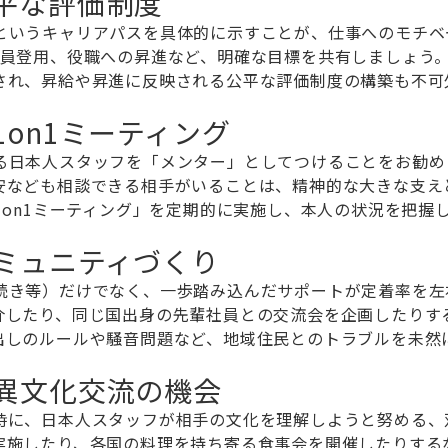
平な評価制度
というキャリアパスを具体的に示すことが、仕事へのモチベ
社員登用、役職への昇進など、明確な目標を共有しましょう
され、昇給や昇進に反映される公平な評価制度の構築も不可
on1ミーティング
る日本人スタッフを「メンター」としてつけることをお勧め
安なども相談できる相手がいることは、精神的な大きな支え
1on1ミーティング」を定期的に実施し、本人の状況を把握
ミュニティづくり
続き等）だけでなく、一歩踏み込んだサポートが定着率を左
介したり、同じ国出身の先輩社員との交流会を企画したりす
出しのルールや騒音問題など、地域住民とのトラブルを未然
異文化交流の機会
時に、日本人スタッフが相手の文化を理解しようと努める、
実施したり、各国の料理を持ち寄る食事会を開催したりする