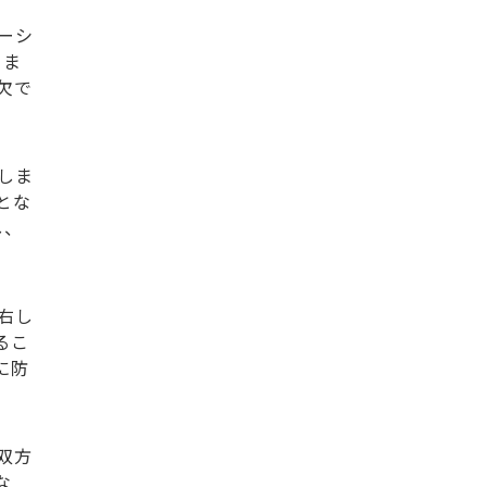
ーシ
。ま
欠で
しま
とな
し、
右し
るこ
に防
双方
な