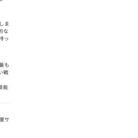
しま
的な
持っ
最も
い戦
技能
援サ