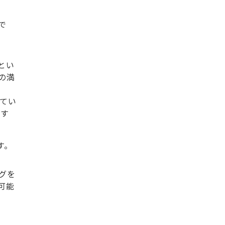
で
とい
の満
れてい
りす
す。
グを
可能