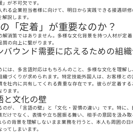
援」が不可欠です。
入れる企業担当者様に向けて、明日から実践できる接遇研修
を解説します。
の「定着」が重要なのか？
の解消策ではありません。多様な文化背景を持つ人材が定着
品質の向上に繋がります。
ンバウンド需要に応えるための組織
めには、多言語対応はもちろんのこと、多様な文化を理解し
組織づくりが求められます。特定技能外国人は、お客様との
慣を社内に共有してくれる貴重な存在です。彼らが定着する
なります。
語と文化の壁
るのが、「言語の壁」と「文化・習慣の違い」です。特に、
葉だけでなく、表情や立ち居振る舞い、相手の意図を汲み取
れらの背景を理解しないまま業務を行うと、本人も周囲の日
なってしまいます。