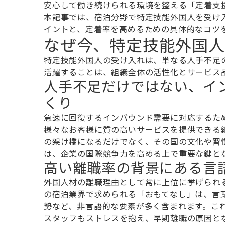
安心して働き続けられる環境を整える「定着支
本記事では、宿泊分野で特定技能外国人を受け
イントと、定着率を高めるための具体的なコツ
なぜ今、特定技能外国人
特定技能外国人の受け入れは、単なる人手不足
活躍することは、組織全体の活性化とサービス
人手不足だけではない、イ
くり
急速に回復するインバウンド需要に対応するた
様々なお客様に質の高いサービスを提供できる
の架け橋になるだけでなく、その国の文化や習
は、企業の国際競争力を高める上で重要な鍵と
高い離職率の背景にある言
外国人材の離職理由として常に上位に挙げられ
の宿泊業界で求められる「おもてなし」は、言
勢など、非言語的な要素が多く含まれます。こ
スタッフもストレスを抱え、早期離職の原因と