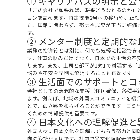
① キャリアパスの明示と公
「この会社で頑張れば、将来どうなれるのか」
ョンを高めます。特定技能2号への移行や、正
た、国籍に関わらず、努力や成果が正当に評価
す。
② メンター制度と定期的な1
業務の指導役とは別に、何でも気軽に相談でき
す。仕事の悩みだけでなく、日本での生活の不
ります。また、上司と部下が1対1で対話する「
悩みや不安を早期に解消することも有効です。
③ 生活面でのサポートとコ
会社としての義務的な支援（住居確保、各種手
ます。例えば、地域の外国人コミュニティを紹
とで、孤立感を和らげることができます。ゴミ
ぐための情報提供も重要です。
④ 日本文化への理解促進と
外国人材に日本文化を理解してもらう努力と同
向の姿勢が大切です。社内で異文化理解研修を