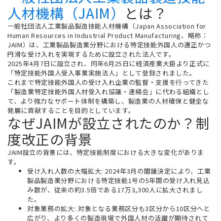
人材機構（JAIM）
とは？
一般社団法人工業製品製造技能人材機構（Japan Association for
Human Resources in Industrial Product Manufacturing、略称：
JAIM）は、工業製品製造業分野における特定技能外国人の適正かつ
円滑な受け入れを実現するために設立された法人です。
2025年4月7日に設立され、同年6月25日に経済産業大臣より正式に
「特定技能外国人受入事業実施法人」として登録されました。
これまで特定技能外国人の受け入れ企業の監督・支援を行ってきた
「製造業特定技能外国人材受入れ協議・連絡会」に代わる組織とし
て、より強力なサポート体制を構築し、製造業の人材確保と健全な
発展に貢献することを目的としています。
なぜJAIMが設立されたのか？制
度改正の背景
JAIM設立の背景には、特定技能制度における大きな変化がありま
す。
受け入れ人数の大幅拡大:
2024年3月の閣議決定により、工業
製品製造業分野における特定技能1号の5年間の受け入れ見込
み数が、従来の約3.5倍である
17万3,300人
に拡大されまし
た。
対象業務の拡大:
対象となる業務区分も3区分から10区分へと
広がり、より多くの製造現場で外国人材の活躍が期待されて