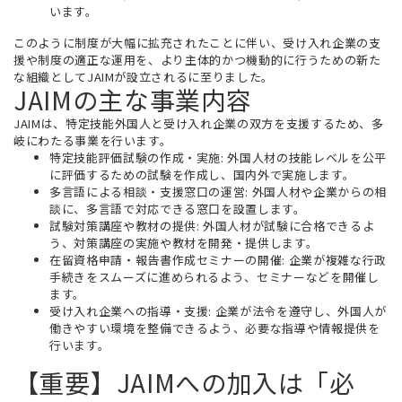
います。
このように制度が大幅に拡充されたことに伴い、受け入れ企業の支
援や制度の適正な運用を、より主体的かつ機動的に行うための新た
な組織としてJAIMが設立されるに至りました。
JAIMの主な事業内容
JAIMは、特定技能外国人と受け入れ企業の双方を支援するため、多
岐にわたる事業を行います。
特定技能評価試験の作成・実施:
外国人材の技能レベルを公平
に評価するための試験を作成し、国内外で実施します。
多言語による相談・支援窓口の運営:
外国人材や企業からの相
談に、多言語で対応できる窓口を設置します。
試験対策講座や教材の提供:
外国人材が試験に合格できるよ
う、対策講座の実施や教材を開発・提供します。
在留資格申請・報告書作成セミナーの開催:
企業が複雑な行政
手続きをスムーズに進められるよう、セミナーなどを開催し
ます。
受け入れ企業への指導・支援:
企業が法令を遵守し、外国人が
働きやすい環境を整備できるよう、必要な指導や情報提供を
行います。
【重要】JAIMへの加入は「必