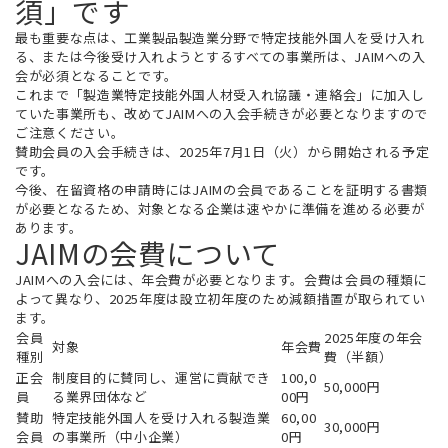
須」です
最も重要な点は、
工業製品製造業分野で特定技能外国人を受け入れ
る、または今後受け入れようとするすべての事業所は、JAIMへの入
会が必須
となることです。
これまで「製造業特定技能外国人材受入れ協議・連絡会」に加入し
ていた事業所も、
改めてJAIMへの入会手続きが必要
となりますので
ご注意ください。
賛助会員の入会手続きは、2025年7月1日（火）から開始される予定
です。
今後、在留資格の申請時にはJAIMの会員であることを証明する書類
が必要となるため、対象となる企業は速やかに準備を進める必要が
あります。
JAIMの会費について
JAIMへの入会には、年会費が必要となります。会費は会員の種類に
よって異なり、2025年度は設立初年度のため減額措置が取られてい
ます。
2025年度の年会
会員
対象
年会費
費（半額）
種別
制度目的に賛同し、運営に貢献でき
正会
100,0
50,000円
る業界団体など
員
00円
特定技能外国人を受け入れる製造業
賛助
60,00
30,000円
の事業所（中小企業）
会員
0円