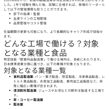
した。1号で経験を積んだ後、試験に合格すれば、現場のリーダーと
して以下の管理業務も担うことができます。
部下の指導・監督
生産ラインの工程管理
品質管理やコスト管理
在留期間の更新も可能になり、より長期的なキャリア形成が目指せ
ます。
どんな工場で働ける？対象
となる業種と食品
特定技能「飲食料品製造業」で働ける場所は、多岐にわたります。
日本標準産業分類に基づき、以下の業種が対象となります。
対象となる業種一覧
食料品製造業
: パン・菓子製造、惣菜製造、冷凍食品製造、レ
トルト食品製造、水産加工品製造、食肉加工品製造など、非
常に幅広い業種が含まれます。
清涼飲料製造業
: ジュースやお茶などの飲料を製造する工場で
す。
茶・コーヒー製造業
製氷業