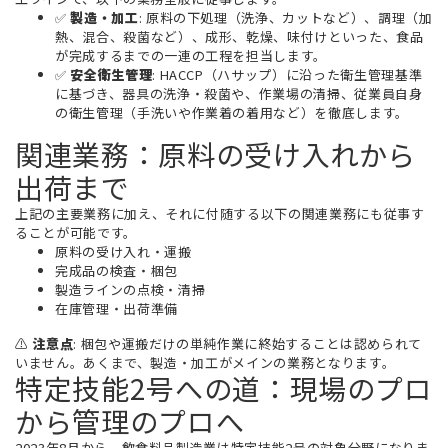
✅
製造・加工
: 原料の下処理（洗浄、カットなど）、調理（加
熱、混合、殺菌など）、成形、乾燥、味付けといった、食品
が完成するまでの一連の工程を担当します。
✅
安全衛生管理
: HACCP（ハサップ）に沿った衛生管理基準
に基づき、器具の洗浄・殺菌や、作業場の清掃、従業員自身
の衛生管理（手洗いや作業着の着用など）を徹底します。
関連業務：原料の受け入れから
出荷まで
上記の主要業務に加え、それに付随する以下の関連業務にも従事す
ることが可能です。
原料の受け入れ・運搬
完成品の検査・梱包
製造ラインの点検・清掃
在庫管理・出荷準備
⚠️
注意点
: 梱包や運搬だけの単純作業に終始することは認められて
いません。あくまで、製造・加工がメインの業務となります。
特定技能2号への道：現場のプロ
から管理のプロへ
2023年8月から、飲食料品製造業は特定技能2号の対象分野になりま