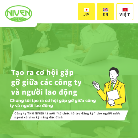
VIỆT
JP
EN